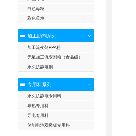
白色母粒
彩色母粒
加工助剂系列
加工流变剂PPA粉
无氟加工流变剂粉（食品级）
永久抗静电剂
专用料系列
永久抗静电专用料
导热专用料
导电专用料
储能电池双级板专用料