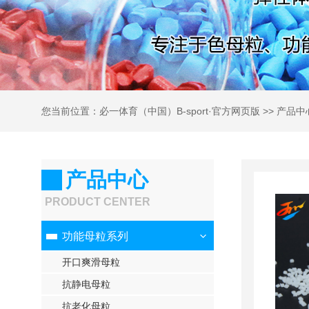
您当前位置：
必一体育（中国）B-sport·官方网页版
>>
产品中
产品中心
PRODUCT CENTER
功能母粒系列
开口爽滑母粒
抗静电母粒
抗老化母粒