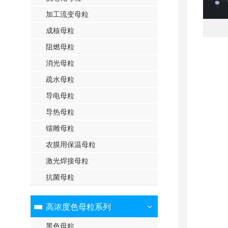
加工流变母粒
成核母粒
阻燃母粒
消光母粒
疏水母粒
导电母粒
导热母粒
镭雕母粒
农膜用保温母粒
激光焊接母粒
抗菌母粒
高浓度色母粒系列
黑色母粒