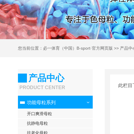
您当前位置：
必一体育（中国）B-sport·官方网页版
>>
产品中
产品中心
此栏目
PRODUCT CENTER
功能母粒系列
开口爽滑母粒
抗静电母粒
抗老化母粒