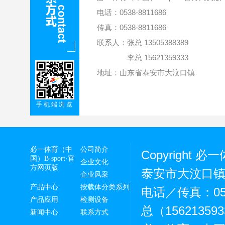
电话：0538-8811686
传真：0538-8811686
联系人：张总 13505388389
李总 15621359333
地址：山东省泰安市大汶口镇
手机端浏览
必一体育（中
公司简介
Copyright
国）B-sport·官
企业文化
方网页版
泰安市大汶口
企业风采
产品中心
按载体分类系列
电话／传真：053
产品应用
检测设备
总（15621359
新闻中心
联系方式