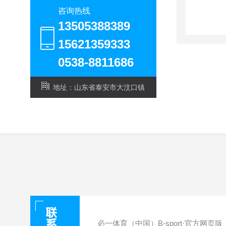
咨询热线
13505388389
15621359333
0538-8811686
地址：山东省泰安市大汶口镇
必一体育（中国）B-sport·官方网页版