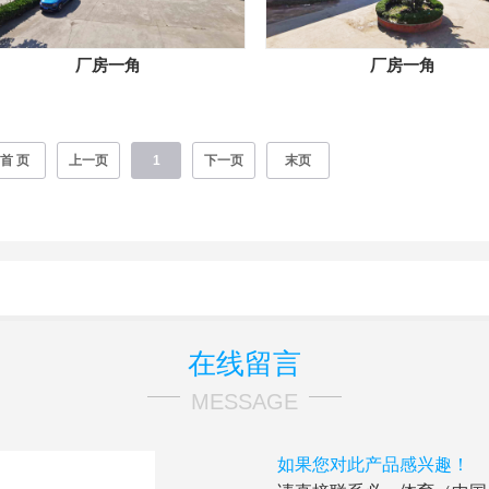
厂房一角
厂房一角
首 页
上一页
1
下一页
末页
在线留言
MESSAGE
如果您对此产品感兴趣！