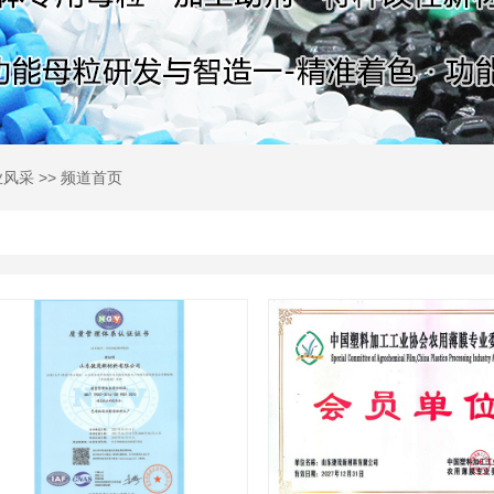
业风采
>> 频道首页