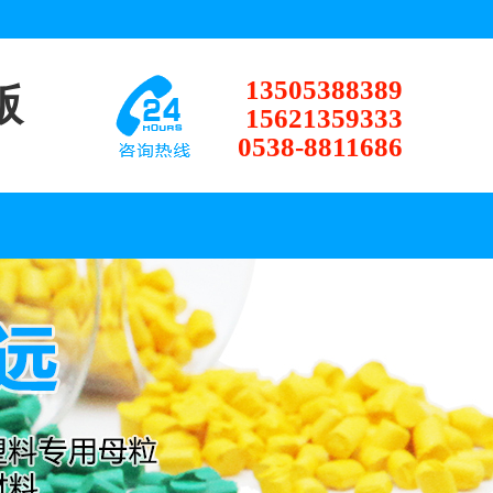
13505388389
版
15621359333
0538-8811686