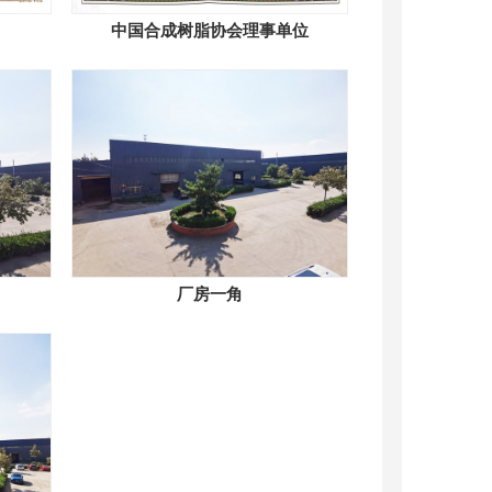
中国合成树脂协会理事单位
厂房一角