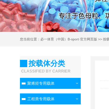
您当前位置：
必一体育（中国）B-sport·官方网页版
>>
按
按载体分类
CLASSIFIED BY CARRIER
聚烯烃专用载体
工程类专用载体