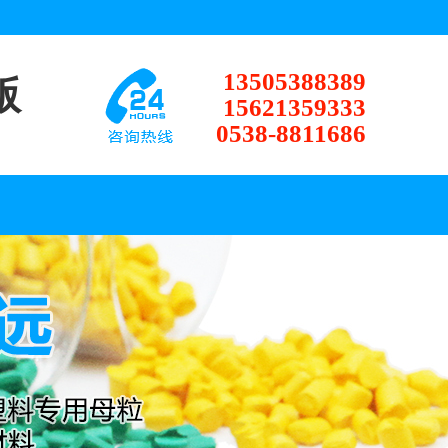
13505388389
版
15621359333
0538-8811686