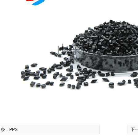
一条：
PPS
下