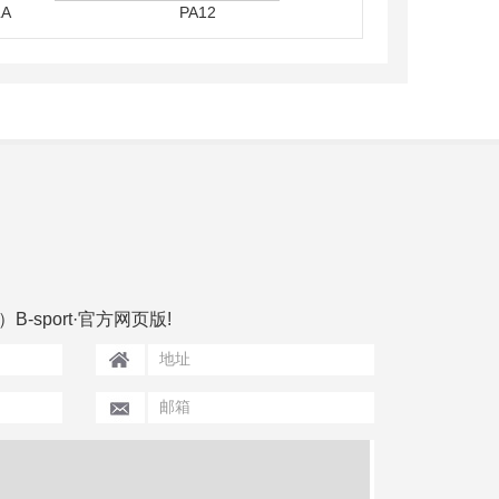
A
PA12
sport·官方网页版!