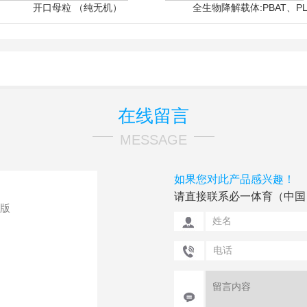
开口母粒 （纯无机）
全生物降解载体:PBAT、PL
在线留言
MESSAGE
如果您对此产品感兴趣！
请直接联系必一体育（中国）B-
页版