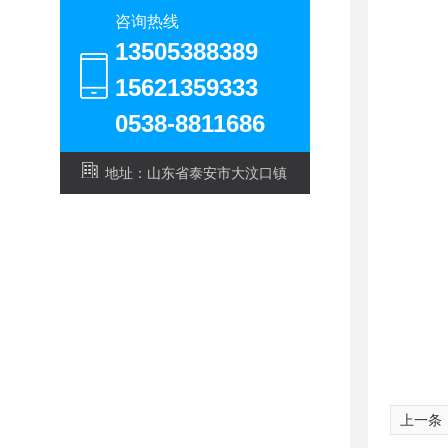
咨询热线
13505388389
15621359333
0538-8811686
地址：山东省泰安市大汶口镇
上一条