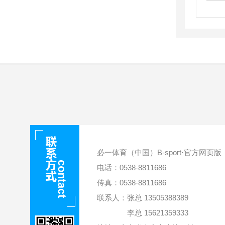
必一体育（中国）B-sport·官方网页版
电话：0538-8811686
传真：0538-8811686
联系人：张总 13505388389
李总 15621359333