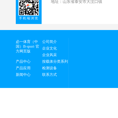
地址：山东省泰安市大汶口镇
手机端浏览
必一体育（中
公司简介
国）B-sport·官
企业文化
方网页版
企业风采
产品中心
按载体分类系列
产品应用
检测设备
新闻中心
联系方式
Copyright 必一体育（中国）B-sport·官方网页版 地
电话／传真：0538-8811686 联系人：张总（1350538838
必一体育（中国）B-sport·官方网页版主要经营功能母粒 · 