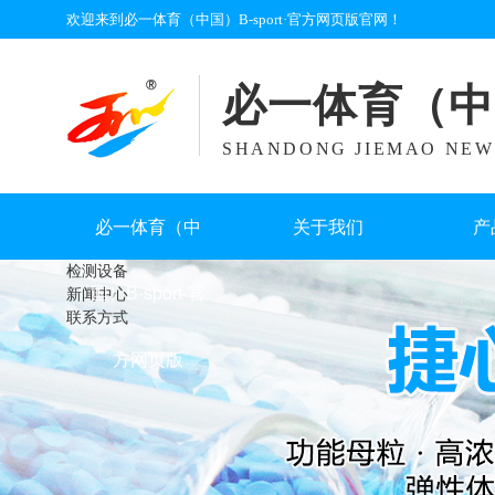
欢迎来到必一体育（中国）B-sport·官方网页版官网！
必一体育（中国
SHANDONG JIEMAO NEW 
必一体育（中
关于我们
产
检测设备
国）B-sport·官
新闻中心
联系方式
方网页版