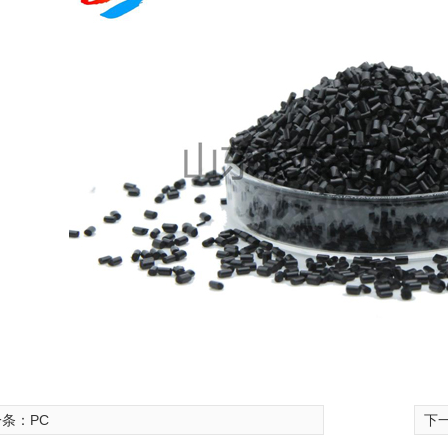
一条：
PC
下