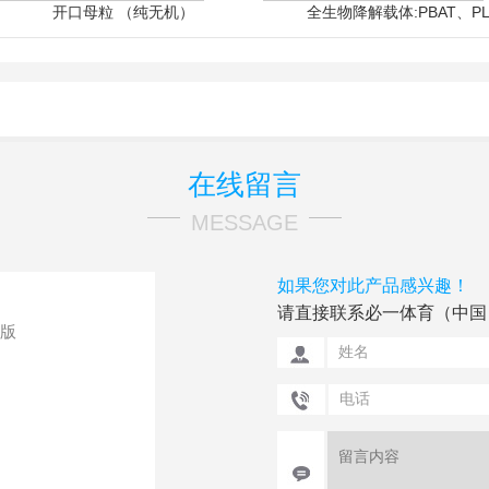
开口母粒 （纯无机）
全生物降解载体:PBAT、PL
在线留言
MESSAGE
如果您对此产品感兴趣！
请直接联系必一体育（中国）B-
页版