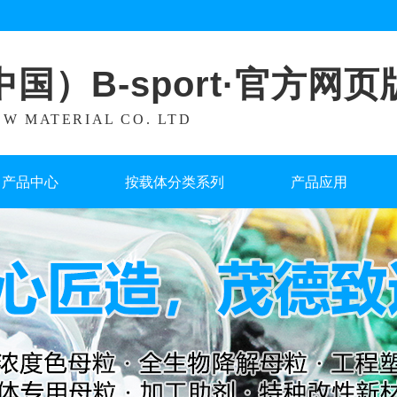
国）B-sport·官方网页
W MATERIAL CO. LTD
产品中心
按载体分类系列
产品应用