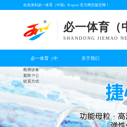
欢迎来到必一体育（中国）B-sport·官方网页版官网！
必一体育（中
SHANDONG JIEMAO NE
必一体育（中
关于我们
检测设备
国）B-sport·官
新闻中心
联系方式
方网页版