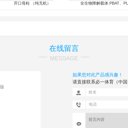
开口母粒 （纯无机）
全生物降解载体:PBAT、PL
在线留言
MESSAGE
如果您对此产品感兴趣！
请直接联系必一体育（中国）B-
页版