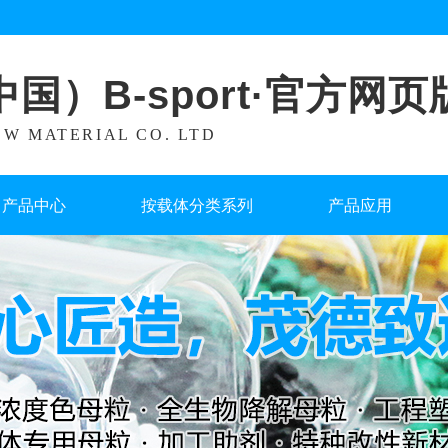
国）B-sport·官方网页
W MATERIAL CO. LTD
产品中心
按载体分类系列
产品应用