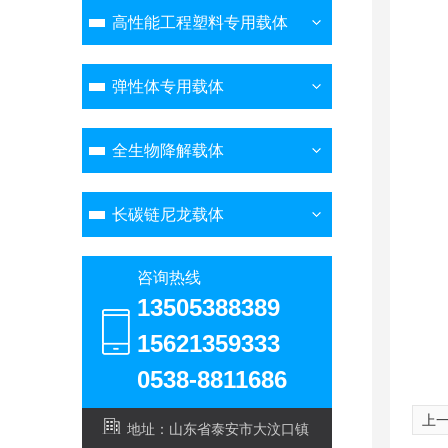
高性能工程塑料专用载体
弹性体专用载体
全生物降解载体
长碳链尼龙载体
咨询热线
13505388389
15621359333
0538-8811686
上
地址：山东省泰安市大汶口镇