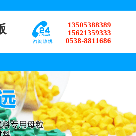
13505388389
版
15621359333
0538-8811686