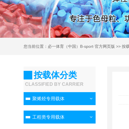
您当前位置：
必一体育（中国）B-sport·官方网页版
>>
按
按载体分类
CLASSIFIED BY CARRIER
聚烯烃专用载体
工程类专用载体