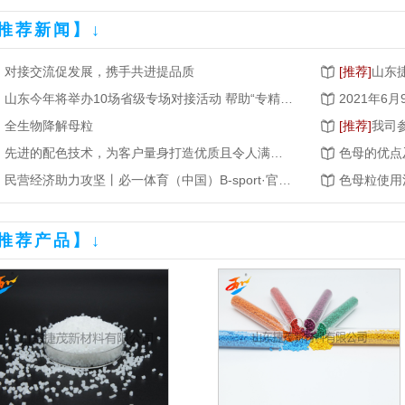
推荐新闻】↓
对接交流促发展，携手共进提品质
[推荐]
山东
山东今年将举办10场省级专场对接活动 帮助“专精特新”
全生物降解母粒
[推荐]
我司参
先进的配色技术，为客户量身打造优质且令人满意的色母粒
色母的优点
民营经济助力攻坚丨必一体育（中国）B-sport·官方网页版：破题生物降
色母粒使用
推荐产品】↓