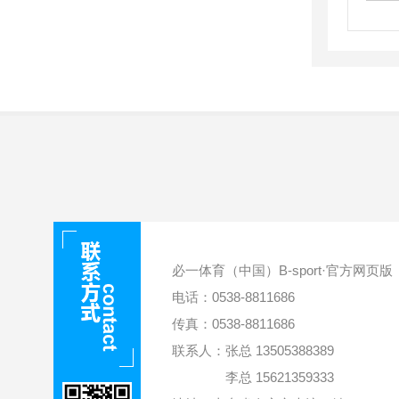
必一体育（中国）B-sport·官方网页版
电话：0538-8811686
传真：0538-8811686
联系人：张总 13505388389
李总 15621359333