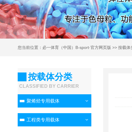
您当前位置：
必一体育（中国）B-sport·官方网页版
>>
按载体
按载体分类
CLASSIFIED BY CARRIER
聚烯烃专用载体
工程类专用载体