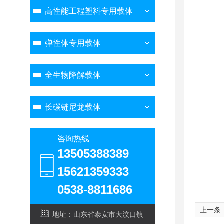
高性能工程塑料专用载体
弹性体专用载体
全生物降解载体
长碳链尼龙载体
咨询热线
13505388389
15621359333
0538-8811686
上一条
地址：山东省泰安市大汶口镇