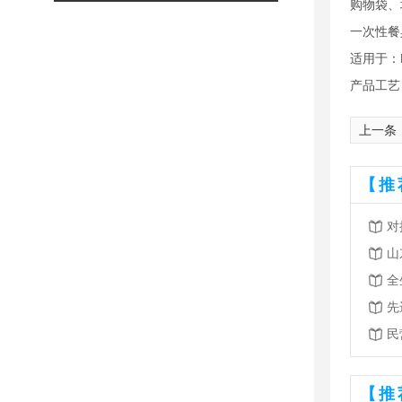
购物袋、
一次性餐
适用于：P
产品工艺
上一条
【推
对
全
【推