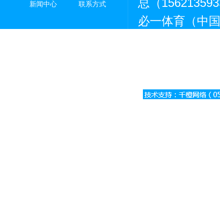
总（15621359
新闻中心
联系方式
必一体育（中国）
度色母粒 · 全
弹性体专用母粒 
鲁ICP备202003