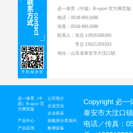
必一体育（中国）B-sport·官方网页版
电话：0538-8811686
传真：0538-8811686
联系人：张总 13505388389
李总 15621359333
地址：山东省泰安市大汶口镇
手机端浏览
必一体育（中
公司简介
Copyright
国）B-sport·官
企业文化
方网页版
泰安市大汶口
企业风采
产品中心
按载体分类系列
电话／传真：053
产品应用
检测设备