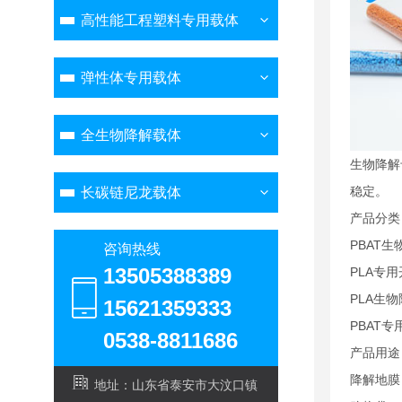
高性能工程塑料专用载体
弹性体专用载体
全生物降解载体
生物降解
稳定。

长碳链尼龙载体
产品分类
PBAT生
咨询热线
13505388389
PLA专用
PLA生物
15621359333
PBAT专
0538-8811686
产品用途
降解地膜
地址：山东省泰安市大汶口镇