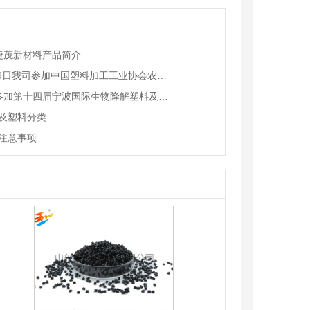
捷茂新材料产品简介
2021年6月9日我司参加中国塑料加工工业协会农用薄膜专
加第十四届宁波国际生物降解塑料及应用展览会
及塑料分类
注意事项