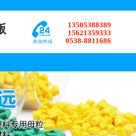
13505388389
版
15621359333
0538-8811686