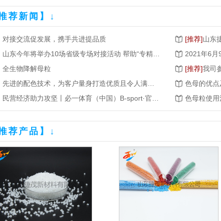
推荐新闻】↓
对接交流促发展，携手共进提品质
[推荐]
山东
山东今年将举办10场省级专场对接活动 帮助“专精特新”
全生物降解母粒
[推荐]
我司参
先进的配色技术，为客户量身打造优质且令人满意的色母粒
色母的优点
民营经济助力攻坚丨必一体育（中国）B-sport·官方网页版：破题生物降
色母粒使用
推荐产品】↓