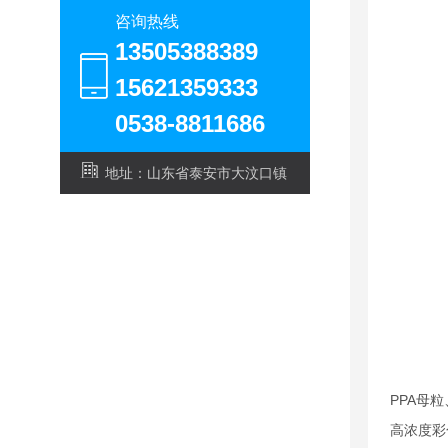
咨询热线
13505388389
15621359333
0538-8811686
地址：山东省泰安市大汶口镇
PPA母
高浓度彩