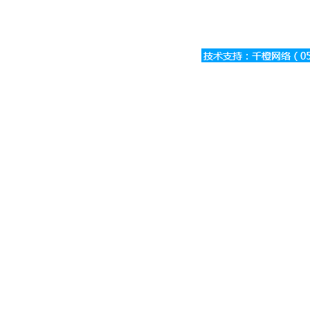
弹性体专用母粒 
鲁ICP备202003