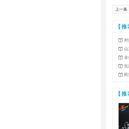
上一条
【推
对
全
【推