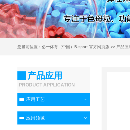
您当前位置：
必一体育（中国）B-sport·官方网页版
>>
产品应
产品应用
PRODUCT APPLICATION
应用工艺
应用领域