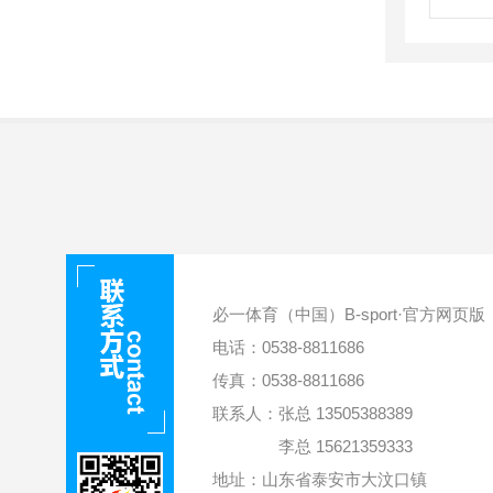
必一体育（中国）B-sport·官方网页版
电话：0538-8811686
传真：0538-8811686
联系人：张总 13505388389
李总 15621359333
地址：山东省泰安市大汶口镇