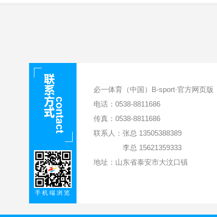
必一体育（中国）B-sport·官方网页版
电话：0538-8811686
传真：0538-8811686
联系人：张总 13505388389
李总 15621359333
地址：山东省泰安市大汶口镇
手机端浏览