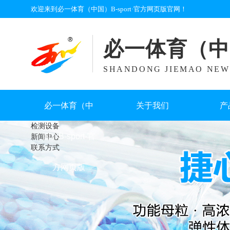
欢迎来到必一体育（中国）B-sport·官方网页版官网！
必一体育（中国
SHANDONG JIEMAO NEW 
必一体育（中
关于我们
产
检测设备
国）B-sport·官
新闻中心
联系方式
方网页版