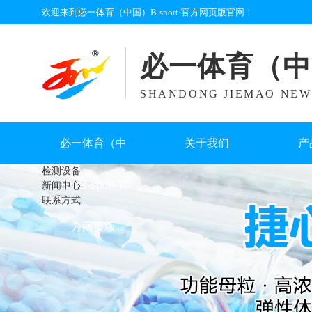
欢迎来到必一体育（中国）B-sport·官方网页版官网！
必一体育（中国
SHANDONG JIEMAO NEW 
必一体育（中
关于我们
产
检测设备
国）B-sport·官
新闻中心
联系方式
方网页版