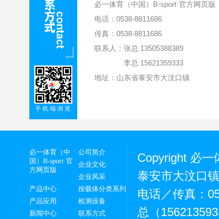
必一体育（中国）B-sport·官方网页版
电话：0538-8811686
传真：0538-8811686
联系人：张总 13505388389
李总 15621359333
地址：山东省泰安市大汶口镇
手机端浏览
必一体育（中
公司简介
Copyright
国）B-sport·官
企业文化
方网页版
泰安市大汶口
企业风采
产品中心
按载体分类系列
电话／传真：053
产品应用
检测设备
总（15621359
新闻中心
联系方式