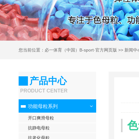
您当前位置：
必一体育（中国）B-sport·官方网页版
>>
新闻中
产品中心
PRODUCT CENTER
功能母粒系列
开口爽滑母粒
色
抗静电母粒
抗老化母粒