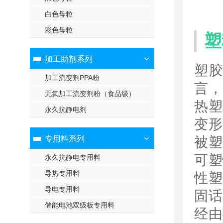
白色母粒
彩色母粒
塑
加工助剂系列
塑
加工流变剂PPA粉
言，
无氟加工流变剂粉（食品级）
热塑
永久抗静电剂
变形
专用料系列
被塑
可塑
永久抗静电专用料
导热专用料
性塑
导电专用料
固话
储能电池双级板专用料
经由